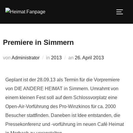
Zum
Inhalt
SEIT
springen
Premiere in Simmern
Veröffentlicht
von
Administrator
in
2013
an
26. April 2013
am
Geplant ist der 28.09.13 als Termin für die Vorpremiere
von DIE ANDERE HEIMAT in Simmern. Umrahmt von
einem kleinen Fest soll auf dem Schlossvorplatz eine
Open-Air-Vorführung des Pro-Winzkinos für ca. 2000
Besucher stattfinden. Daneben ist Idee entstanden, die
Pressekonferenz und -vorführung im neuen Café Heimat