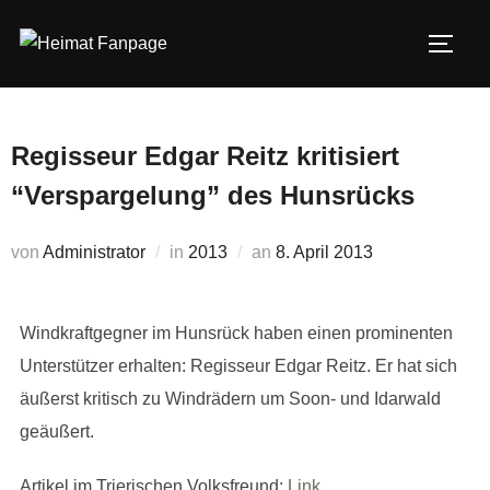
Zum
Inhalt
SEIT
springen
Regisseur Edgar Reitz kritisiert
“Verspargelung” des Hunsrücks
Veröffentlicht
von
Administrator
in
2013
an
8. April 2013
am
Windkraftgegner im Hunsrück haben einen prominenten
Unterstützer erhalten: Regisseur Edgar Reitz. Er hat sich
äußerst kritisch zu Windrädern um Soon- und Idarwald
geäußert.
Artikel im Trierischen Volksfreund:
Link