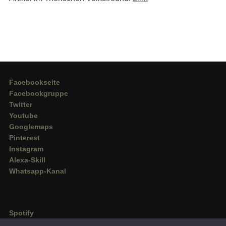
Facebookseite
Facebookgruppe
Twitter
Youtube
Googlemaps
Pinterest
Instagram
Alexa-Skill
Whatsapp-Kanal
Spotify
Deezer