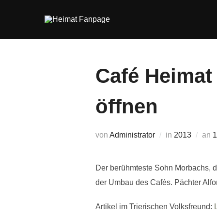
Zum
Inhalt
springen
Café Heimat 
öffnen
V
von
Administrator
in
2013
an
1
Der berühmteste Sohn Morbachs, der
der Umbau des Cafés. Pächter Alfon
Artikel im Trierischen Volksfreund: