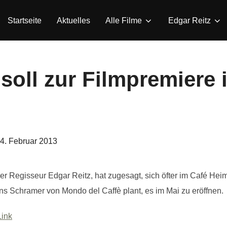
Startseite
Aktuelles
Alle Filme
Edgar Reitz
soll zur Filmpremiere
eröffentlicht
4. Februar 2013
am
 Regisseur Edgar Reitz, hat zugesagt, sich öfter im Café Heimat
s Schramer von Mondo del Caffè plant, es im Mai zu eröffnen.
Link