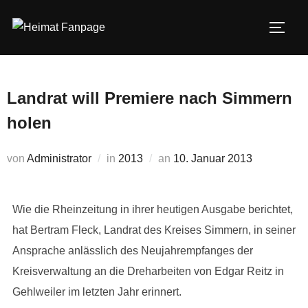
Zum
Inhalt
SEIT
springen
Landrat will Premiere nach Simmern
holen
Veröffentlicht
von
Administrator
in
2013
an
10. Januar 2013
am
Wie die Rheinzeitung in ihrer heutigen Ausgabe berichtet,
hat Bertram Fleck, Landrat des Kreises Simmern, in seiner
Ansprache anlässlich des Neujahrempfanges der
Kreisverwaltung an die Dreharbeiten von Edgar Reitz in
Gehlweiler im letzten Jahr erinnert.