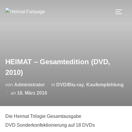
Zum
Inhalt
SEIT
springen
HEIMAT – Gesamtedition (DVD,
2010)
von
Administrator
in
DVD/Blu-ray
,
Kaufempfehlung
Veröffentlicht
an
18. März 2010
am
Die Heimat Trilogie Gesamtausgabe
DVD Sonderkonfektionierung auf 18 DVDs