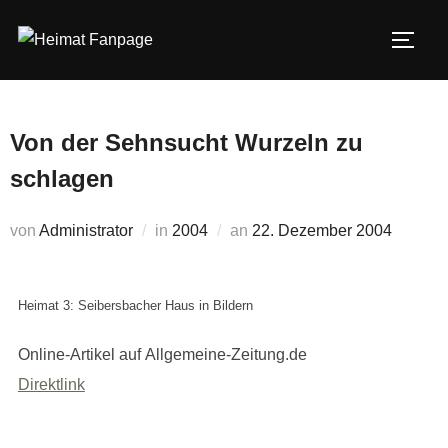
Zum
Inhalt
SEIT
springen
Von der Sehnsucht Wurzeln zu
schlagen
Veröffentlicht
von
Administrator
in
2004
an
22. Dezember 2004
am
Heimat 3: Seibersbacher Haus in Bildern
Online-Artikel auf Allgemeine-Zeitung.de
Direktlink