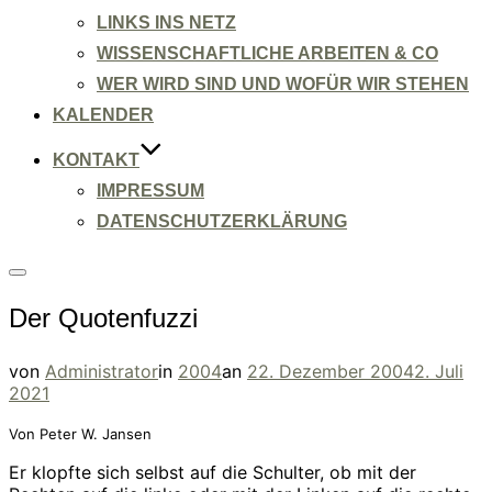
LINKS INS NETZ
WISSENSCHAFTLICHE ARBEITEN & CO
WER WIRD SIND UND WOFÜR WIR STEHEN
KALENDER
KONTAKT
IMPRESSUM
DATENSCHUTZERKLÄRUNG
Seitenleiste
&
Der Quotenfuzzi
Navigation
umschalten
Veröffentlicht
von
Administrator
in
2004
an
22. Dezember 2004
2. Juli
am
2021
Von Peter W. Jansen
Er klopfte sich selbst auf die Schulter, ob mit der