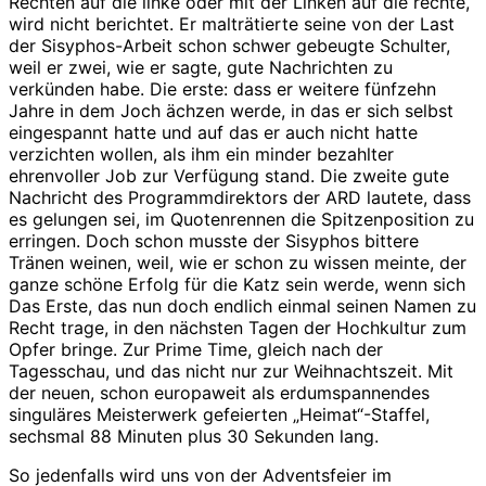
Rechten auf die linke oder mit der Linken auf die rechte,
wird nicht berichtet. Er malträtierte seine von der Last
der Sisyphos-Arbeit schon schwer gebeugte Schulter,
weil er zwei, wie er sagte, gute Nachrichten zu
verkünden habe. Die erste: dass er weitere fünfzehn
Jahre in dem Joch ächzen werde, in das er sich selbst
eingespannt hatte und auf das er auch nicht hatte
verzichten wollen, als ihm ein minder bezahlter
ehrenvoller Job zur Verfügung stand. Die zweite gute
Nachricht des Programmdirektors der ARD lautete, dass
es gelungen sei, im Quotenrennen die Spitzenposition zu
erringen. Doch schon musste der Sisyphos bittere
Tränen weinen, weil, wie er schon zu wissen meinte, der
ganze schöne Erfolg für die Katz sein werde, wenn sich
Das Erste, das nun doch endlich einmal seinen Namen zu
Recht trage, in den nächsten Tagen der Hochkultur zum
Opfer bringe. Zur Prime Time, gleich nach der
Tagesschau, und das nicht nur zur Weihnachtszeit. Mit
der neuen, schon europaweit als erdumspannendes
singuläres Meisterwerk gefeierten „Heimat“-Staffel,
sechsmal 88 Minuten plus 30 Sekunden lang.
So jedenfalls wird uns von der Adventsfeier im