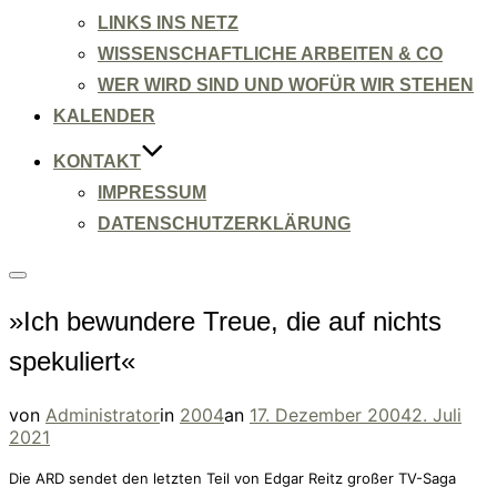
LINKS INS NETZ
WISSENSCHAFTLICHE ARBEITEN & CO
WER WIRD SIND UND WOFÜR WIR STEHEN
KALENDER
KONTAKT
IMPRESSUM
DATENSCHUTZERKLÄRUNG
Seitenleiste
&
»Ich bewundere Treue, die auf nichts
Navigation
umschalten
spekuliert«
Veröffentlicht
von
Administrator
in
2004
an
17. Dezember 2004
2. Juli
am
2021
Die ARD sendet den letzten Teil von Edgar Reitz großer TV-Saga