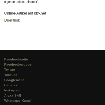
eigenen Lebens einstellt”.
Online-Artikel auf bbv.net
Direktlink
Facebookseite
Facebookgruppe
Twitter
Youtube
Googlemaps
Pinterest
Instagram
Alexa-Skill
Whatsapp-Kanal