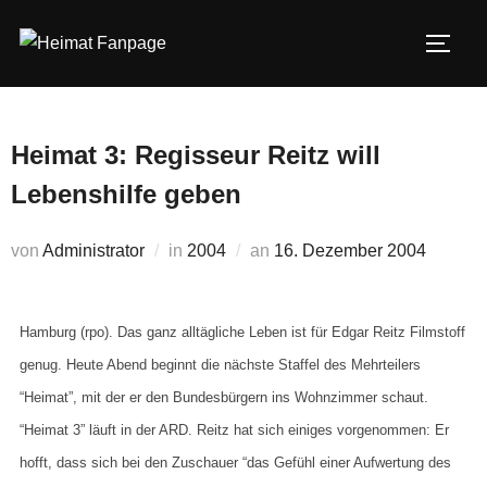
Zum
Inhalt
SEIT
springen
Heimat 3: Regisseur Reitz will
Lebenshilfe geben
Veröffentlicht
von
Administrator
in
2004
an
16. Dezember 2004
am
Hamburg (rpo). Das ganz alltägliche Leben ist für Edgar Reitz Filmstoff
genug. Heute Abend beginnt die nächste Staffel des Mehrteilers
“Heimat”, mit der er den Bundesbürgern ins Wohnzimmer schaut.
“Heimat 3” läuft in der ARD. Reitz hat sich einiges vorgenommen: Er
hofft, dass sich bei den Zuschauer “das Gefühl einer Aufwertung des