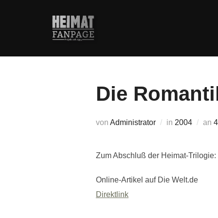
Zum
Inhalt
springen
Die Romantik
V
von
Administrator
in
2004
an
4
Zum Abschluß der Heimat-Trilogie: 
Online-Artikel auf Die Welt.de
Direktlink