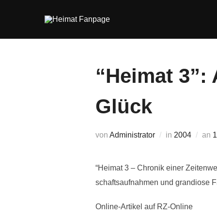
Zum
Inhalt
springen
“Hei­mat 3”:
Glück
V
von
Administrator
in
2004
an
1
“Hei­mat 3 – Chronik einer Zei­ten­w
schafts­auf­nah­men und gran­diose Fa
Online-Artikel auf RZ-Online