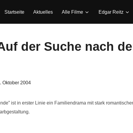
Startseite
Aktuelles
Alle Filme
Edgar Reitz
 Auf der Suche nach d
eröffentlicht
. Oktober 2004
am
en­de” ist in erster Linie ein Fami­lien­drama mit stark roman­tis
rb­gestal­tung.