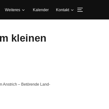
SEITENLEIS
Weiteres
Kalender
Kontakt
em kleinen
chem Anstrich – Betörende Land­