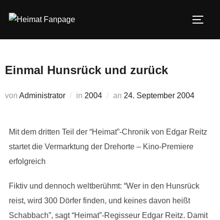
Zum
Inhalt
SEIT
springen
Einmal Hunsrück und zurück
Veröffentlicht
von
Administrator
in
2004
an
24. September 2004
am
Mit dem dritten Teil der “Heimat”-Chronik von Edgar Reitz
startet die Vermarktung der Drehorte – Kino-Premiere
erfolgreich
Fiktiv und dennoch weltberühmt: “Wer in den Hunsrück
reist, wird 300 Dörfer finden, und keines davon heißt
Schabbach”, sagt “Heimat”-Regisseur Edgar Reitz. Damit