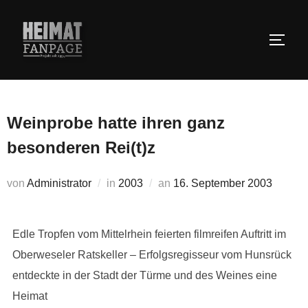
Zum
Inhalt
SEIT
springen
Weinprobe hatte ihren ganz
besonderen Rei(t)z
Veröffentlicht
von
Administrator
in
2003
an
16. September 2003
am
Edle Tropfen vom Mittelrhein feierten filmreifen Auftritt im
Oberweseler Ratskeller – Erfolgsregisseur vom Hunsrück
entdeckte in der Stadt der Türme und des Weines eine
Heimat