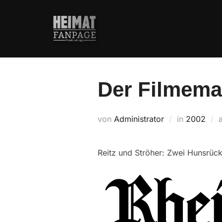
Zum
Inhalt
springen
Der Filmemac
von
Administrator
in
2002
Reitz und Ströher: Zwei Hunsrück