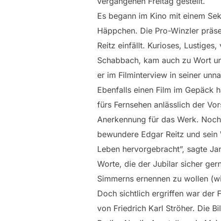
vergangenen Freitag gestellt.
Es begann im Kino mit einem Sekt
Häppchen. Die Pro-Winzler präsen
Reitz einfällt. Kurioses, Lustig
Schabbach, kam auch zu Wort und
er im Filminterview in seiner unn
Ebenfalls einen Film im Gepäck h
fürs Fernsehen anlässlich der Vo
Anerkennung für das Werk. Noch d
bewundere Edgar Reitz und sein 
Leben hervorgebracht”, sagte Ja
Worte, die der Jubilar sicher g
Simmerns ernennen zu wollen (wir
Doch sichtlich ergriffen war der
von Friedrich Karl Ströher. Die B