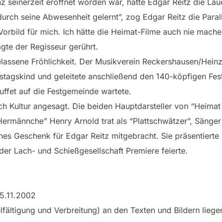
inz seinerzeit eröffnet worden war, hatte Edgar Reitz die Lau
durch seine Abwesenheit gelernt”, zog Edgar Reitz die Paral
Vorbild für mich. Ich hätte die Heimat-Filme auch nie mach
agte der Regisseur gerührt.
lassene Fröhlichkeit. Der Musikverein Reckershausen/Heinz
rtstagskind und geleitete anschließend den 140-köpfigen F
uffet auf die Festgemeinde wartete.
h Kultur angesagt. Die beiden Hauptdarsteller von “Heimat
Hermännche” Henry Arnold trat als “Plattschwätzer”, Sänger
es Geschenk für Edgar Reitz mitgebracht. Sie präsentierte
der Lach- und Schießgesellschaft Premiere feierte.
05.11.2002
lfältigung und Verbreitung) an den Texten und Bildern liege