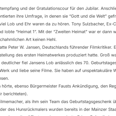
empfang und der Gratulationscour für den Jubilar. Anschli
tierten ihre Umfrage, in denen sie “Gott und die Welt” gef
es, viel Lob und Ehr waren da zu hören. Tony Sulzbacher, Ex
 lobte “Heimat 1”. Mit der “Zweiten Heimat” war er dann 
achahmlichen Art keinen Hehl.
atte Peter W. Jansen, Deutschlands führender Filmkritiker. 
rstellung des ersten Heimatwerkes produziert hatte. Groß wa
eutlicher fiel Jansens Lob anlässlich des 70. Geburtstages
Werk und liebe seine Filme. Sie haben auf unspektakuläre W
nsen.
ern hörte, ebenso Bürgermeister Fausts Ankündigung, den R
 berichteten).
 Filmemacher, als ihm sein Team das Geburtstagsgeschenk üb
ilder des Hunsrückmalers wurden bereits in der Mainzer Staa