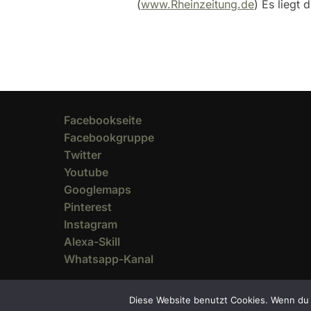
(
www.Rheinzeitung.de
) Es liegt
Facebookseite
Facebookgruppe
Twitter
Youtube
Googlemaps
Pinterest
Instagram
Alexa-Skill
Whatsapp-Kanal
Diese Website benutzt Cookies. Wenn du 