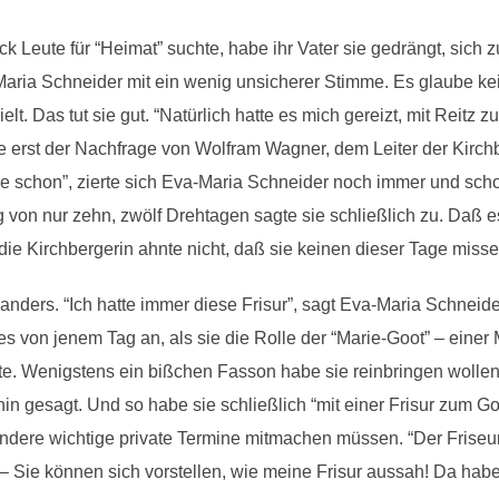
 Leute für “Heimat” suchte, habe ihr Vater sie gedrängt, sich z
Maria Schneider mit ein wenig unsicherer Stimme. Es glaube kei
. Das tut sie gut. “Natürlich hatte es mich gereizt, mit Reitz zu 
te erst der Nachfrage von Wolfram Wagner, dem Leiter der Kirchb
rde schon”, zierte sich Eva-Maria Schneider noch immer und scho
g von nur zehn, zwölf Drehtagen sagte sie schließlich zu. Daß
ie Kirchbergerin ahnte nicht, daß sie keinen dieser Tage miss
ders. “Ich hatte immer diese Frisur”, sagt Eva-Maria Schneide
 von jenem Tag an, als sie die Rolle der “Marie-Goot” – einer M
e. Wenigstens ein bißchen Fasson habe sie reinbringen wollen.
in gesagt. Und so habe sie schließlich “mit einer Frisur zum G
dere wichtige private Termine mitmachen müssen. “Der Friseur
 Sie können sich vorstellen, wie meine Frisur aussah! Da habe 