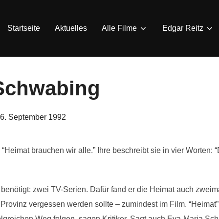
Startseite
Aktuelles
Alle Filme
Edgar Reitz
Schwabing
eröffentlicht
6. September 1992
am
“Heimat brauchen wir alle.” Ihre beschreibt sie in vier Worten: “
benötigt: zwei TV-Serien. Dafür fand er die Heimat auch zweimal
Provinz vergessen werden sollte – zumindest im Film. “Heimat”
olgreichen Weg folgen, sagen Kritiker. Sagt auch Eva-Maria Sch