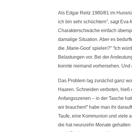
Als Edgar Reitz 1980/81 im Hunsrück
ich bin sehr schüchtern”, sagt Eva-
Charakterschwäche einfach überspielt
damalige Situation. Aber es bedurf
die ,Marie-Goot’ spielen?” “Ich wü
Belastungen vor. Bei der Andeutun
konnte niemand vorhersehen. Und d
Das Problem lag zunächst ganz woan
Haaren. Schneiden verboten, hieß es
Anfangsszenen – in der Tasche hatt
wir brauchen!” habe man ihr daraufh
Taufe, eine Kommunion und viele an
die hat neunzehn Monate gehalten –