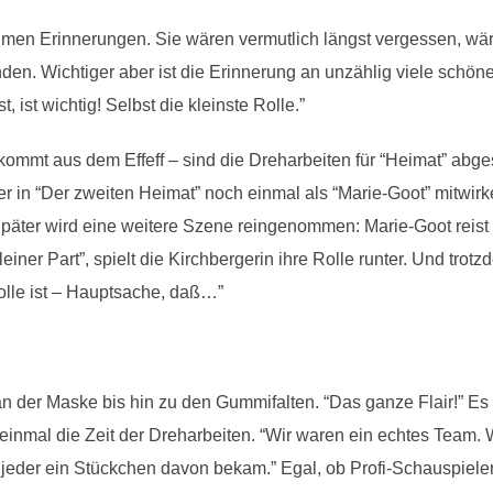
n Erinnerungen. Sie wären vermutlich längst vergessen, wäre
en. Wichtiger aber ist die Erinnerung an unzählig viele schön
 ist wichtig! Selbst die kleinste Rolle.”
mmt aus dem Effeff – sind die Dreharbeiten für “Heimat” abgesc
r in “Der zweiten Heimat” noch einmal als “Marie-Goot” mitwir
Später wird eine weitere Szene reingenommen: Marie-Goot reis
iner Part”, spielt die Kirchbergerin ihre Rolle runter. Und trot
olle ist – Hauptsache, daß…”
an der Maske bis hin zu den Gummifalten. “Das ganze Flair!” Es
inmal die Zeit der Dreharbeiten. “Wir waren ein echtes Team. 
 jeder ein Stückchen davon bekam.” Egal, ob Profi-Schauspieler