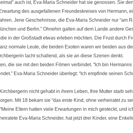
Heimat” auch ist, Eva-Maria Schneider hat sie genossen. Sie den
 Erwartung des ausgefallenen Freundeskreises von Hermann, ei
 Jahren. Jene Geschehnisse, die Eva-Maria Schneider nur “am 
München und Berlin.” Ohnehin galten auf dem Lande andere Gese
die in der Großstadt etwas erleben möchten. Die Frust durch Fr
 ganz normale Leute, die beiden Exoten waren wir beiden aus 
rchbergerin lacht schallend, als sie an diese Szenen denkt.
ten, die sie mit den beiden Filmen verbindet. “Ich bin Hermanns
ndet.” Eva-Maria Schneider überlegt: “Ich empfinde seinen Schm
irchbergerin nicht gehabt in ihrem Leben, Ihre Mutter starb sehr
rgen. Mit 18 bekam sie “das erste Kind, ohne verheiratet zu se
Meine Eltern hatten viele Erwartungen in mich gesteckt, und ich
 heiratete Eva-Maria Schneider, hat jetzt drei Kinder, eine Enkel