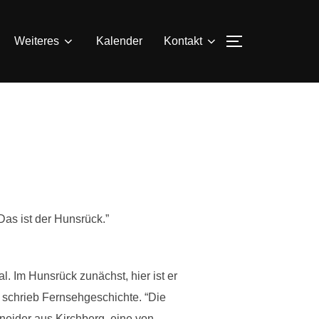
SEITENLEIS
Weiteres
Kalender
Kontakt
Das ist der Hunsrück.”
. Im Hunsrück zunächst, hier ist er
 schrieb Fernsehgeschichte. “Die
neider aus Kirchberg, eine von