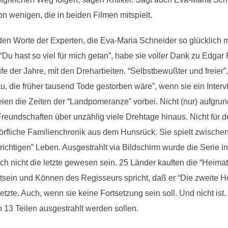
on wenigen, die in beiden Filmen mitspielt.
den Worte der Experten, die Eva-Maria Schneider so glücklich m
“Du hast so viel für mich getan”, habe sie voller Dank zu Edgar 
der Jahre, mit den Dreharbeiten. “Selbstbewußter und freier”, 
au, die früher tausend Tode gestorben wäre”, wenn sie ein Int
eien die Zeiten der “Landpomeranze” vorbei. Nicht (nur) aufgrun
undschaften über unzählig viele Drehtage hinaus. Nicht für d
 dörfliche Familienchronik aus dem Hunsrück. Sie spielt zwisch
chtigen” Leben. Ausgestrahlt via Bildschirm wurde die Serie in
h nicht die letzte gewesen sein. 25 Länder kauften die “Heimat”
tsein und Können des Regisseurs spricht, daß er “Die zweite He
tzte. Auch, wenn sie keine Fortsetzung sein soll. Und nicht is
13 Teilen ausgestrahlt werden sollen.