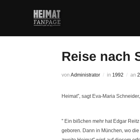
Zum
Inhalt
springen
Reise nach 
V
von
Administrator
in
1992
an
2
Heimat”, sagt Eva-Maria Schneider, 
” Ein bißchen mehr hat Edgar Reitz 
geboren. Dann in München, wo die 
zweite Heimat” wird auf diesem erf