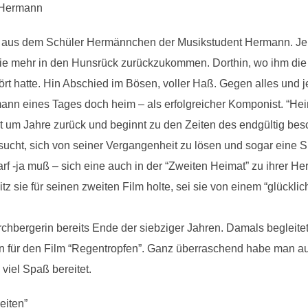
 Hermann
aus dem Schüler Hermännchen der Musikstudent Hermann. Jen
ie mehr in den Hunsrück zurückzukommen. Dorthin, wo ihm die
tört hatte. Hin Abschied im Bösen, voller Haß. Gegen alles und 
nn eines Tages doch heim – als erfolgreicher Komponist. “Heim
gt um Jahre zurück und beginnt zu den Zeiten des endgültig be
cht, sich von seiner Vergangenheit zu lösen und sogar eine 
 -ja muß – sich eine auch in der “Zweiten Heimat” zu ihrer Her
z sie für seinen zweiten Film holte, sei sie von einem “glückl
Kirchbergerin bereits Ende der siebziger Jahren. Damals begleite
n für den Film “Regentropfen”. Ganz überraschend habe man auch
viel Spaß bereitet.
beiten”