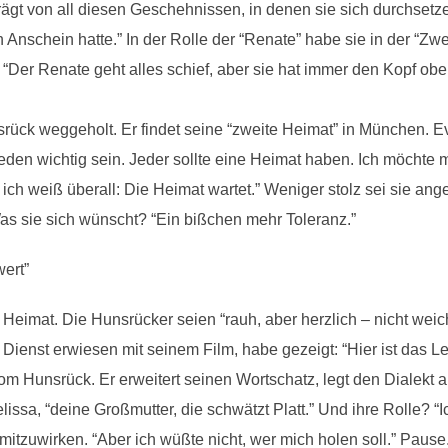
rägt von all diesen Geschehnissen, in denen sie sich durchsetze
den Anschein hatte.” In der Rolle der “Renate” habe sie in der “Zw
 “Der Renate geht alles schief, aber sie hat immer den Kopf oben
ück weggeholt. Er findet seine “zweite Heimat” in München. Ev
 jeden wichtig sein. Jeder sollte eine Heimat haben. Ich möcht
r ich weiß überall: Die Heimat wartet.” Weniger stolz sei sie an
as sie sich wünscht? “Ein bißchen mehr Toleranz.”
ert”
Heimat. Die Hunsrücker seien “rauh, aber herzlich – nicht wei
Dienst erwiesen mit seinem Film, habe gezeigt: “Hier ist das 
m Hunsrück. Er erweitert seinen Wortschatz, legt den Dialekt a
ssa, “deine Großmutter, die schwätzt Platt.” Und ihre Rolle? “I
 mitzuwirken. “Aber ich wüßte nicht, wer mich holen soll.” Paus