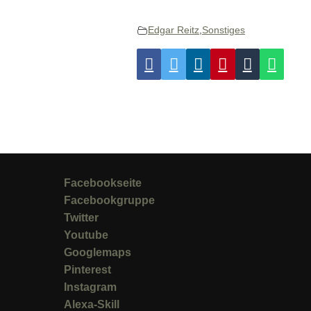
Edgar Reitz
,
Sonstiges
Facebookseite
Facebookgruppe
Twitter
Youtube
Googlemaps
Pinterest
Instagram
Alexa-Skill