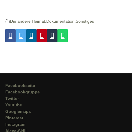
Die andere Heimat
,
Dokumentation
,
Sonstiges
Facebookseite
Facebookgruppe
Twitter
Youtube
Googlemaps
Pinterest
Instagram
Alexa-Skill