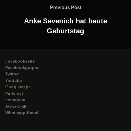
Previous
Previous Post
Post
Anke Sevenich hat heute
Geburtstag
Facebookseite
Facebookgruppe
Twitter
Youtube
Googlemaps
Pinterest
Instagram
Alexa-Skill
Whatsapp-Kanal