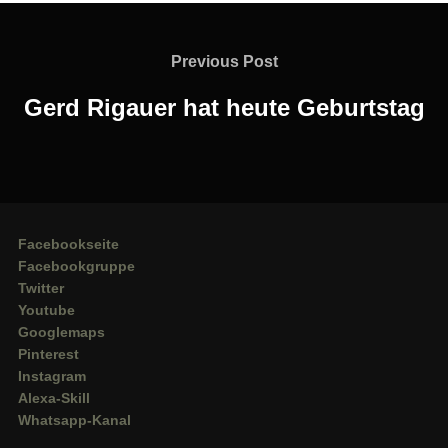
Beitragsnavigation
Previous
Previous Post
Post
Gerd Rigauer hat heute Geburtstag
Facebookseite
Facebookgruppe
Twitter
Youtube
Googlemaps
Pinterest
Instagram
Alexa-Skill
Whatsapp-Kanal