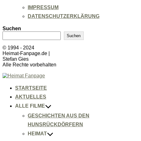
IMPRESSUM
DATENSCHUTZERKLÄRUNG
Suchen
Suchen
© 1994 - 2024
Heimat-Fanpage.de |
Stefan Gies
Alle Rechte vorbehalten
Zum
Inhalt
springen
STARTSEITE
AKTUELLES
ALLE FILME
GESCHICHTEN AUS DEN
HUNSRÜCKDÖRFERN
HEIMAT